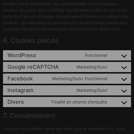
Veuillez lire la déclaration de confidentialité de ces réseaux
sociaux (qui peut être modifiée régulièrement) afin de savoir ce
qu’ils font de vos données (personnelles) traitées en utilisant ces
cookies. Les données récupérées sont anonymisées autant que
possible. Facebook et Instagram se trouvent aux États-Unis.
6. Cookies placés
WordPress
Fonctionnel
Google reCAPTCHA
Marketing/Suivi
Facebook
Marketing/Suivi, Fonctionnel
Instagram
Marketing/Suivi
Divers
Finalité en attente d’enquête
7. Consentement
Lorsque vous visitez notre site web pour la première fois, nous