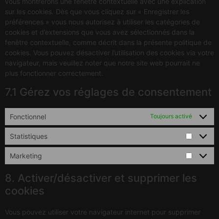
vous montrerons une fenêtre contextuelle avec une explication
sur les cookies. Dès que vous cliquez sur « Enregistrer les
préférences » vous nous autorisez à utiliser les catégories de
cookies et d’extensions que vous avez sélectionnés dans la
fenêtre contextuelle, comme décrit dans la présente politique de
cookies. Vous pouvez désactiver l’utilisation des cookies via votre
navigateur, mais veuillez noter que notre site web pourrait ne
plus fonctionner correctement.
7.1 Gérez vos réglages de consentement
Fonctionnel
Toujours activé
Statistiques
Marketing
8. Activer/désactiver et supprimer les
cookies
Vous pouvez utiliser votre navigateur internet pour supprimer