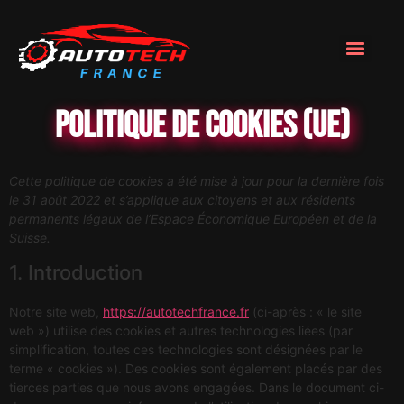
Politique de cookies (UE)
Cette politique de cookies a été mise à jour pour la dernière fois
le 31 août 2022 et s’applique aux citoyens et aux résidents
permanents légaux de l’Espace Économique Européen et de la
Suisse.
1. Introduction
Notre site web,
https://autotechfrance.fr
(ci-après : « le site
web ») utilise des cookies et autres technologies liées (par
simplification, toutes ces technologies sont désignées par le
terme « cookies »). Des cookies sont également placés par des
tierces parties que nous avons engagées. Dans le document ci-