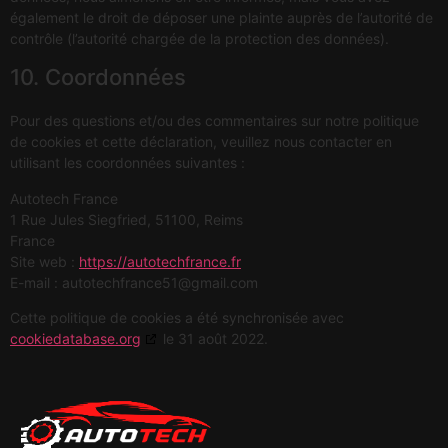
également le droit de déposer une plainte auprès de l’autorité de
contrôle (l’autorité chargée de la protection des données).
10. Coordonnées
Pour des questions et/ou des commentaires sur notre politique
de cookies et cette déclaration, veuillez nous contacter en
utilisant les coordonnées suivantes :
Autotech France
1 Rue Jules Siegfried, 51100, Reims
France
Site web :
https://autotechfrance.fr
E-mail :
autotechfrance51@
gmail.com
Cette politique de cookies a été synchronisée avec
cookiedatabase.org
le 31 août 2022.