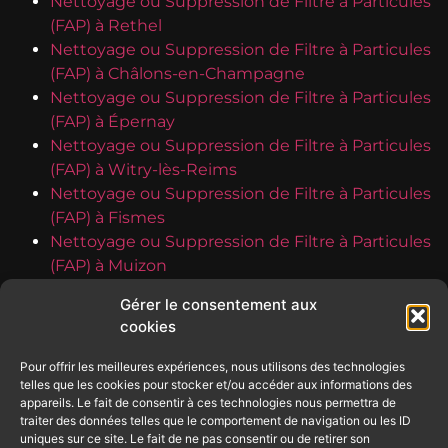
Nettoyage ou Suppression de Filtre à Particules
(FAP) à Rethel
Nettoyage ou Suppression de Filtre à Particules
(FAP) à Châlons-en-Champagne
Nettoyage ou Suppression de Filtre à Particules
(FAP) à Épernay
Nettoyage ou Suppression de Filtre à Particules
(FAP) à Witry-lès-Reims
Nettoyage ou Suppression de Filtre à Particules
(FAP) à Fismes
Nettoyage ou Suppression de Filtre à Particules
(FAP) à Muizon
Nettoyage ou Suppression de Filtre à Particules
Gérer le consentement aux
(FAP) à Vouziers
cookies
Nettoyage ou Suppression de Filtre à Particules
(FAP) à Dormans
Pour offrir les meilleures expériences, nous utilisons des technologies
Nettoyage ou Suppression de Filtre à Particules
telles que les cookies pour stocker et/ou accéder aux informations des
appareils. Le fait de consentir à ces technologies nous permettra de
(FAP) à Bezannes
traiter des données telles que le comportement de navigation ou les ID
Nettoyage ou Suppression de Filtre à Particules
uniques sur ce site. Le fait de ne pas consentir ou de retirer son