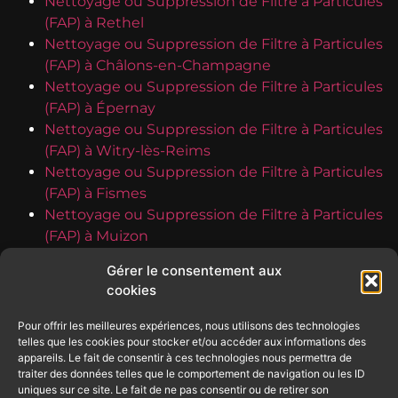
Nettoyage ou Suppression de Filtre à Particules
(FAP) à Rethel
Nettoyage ou Suppression de Filtre à Particules
(FAP) à Châlons-en-Champagne
Nettoyage ou Suppression de Filtre à Particules
(FAP) à Épernay
Nettoyage ou Suppression de Filtre à Particules
(FAP) à Witry-lès-Reims
Nettoyage ou Suppression de Filtre à Particules
(FAP) à Fismes
Nettoyage ou Suppression de Filtre à Particules
(FAP) à Muizon
Nettoyage ou Suppression de Filtre à Particules
Gérer le consentement aux
(FAP) à Vouziers
cookies
Nettoyage ou Suppression de Filtre à Particules
(FAP) à Dormans
Pour offrir les meilleures expériences, nous utilisons des technologies
Nettoyage ou Suppression de Filtre à Particules
telles que les cookies pour stocker et/ou accéder aux informations des
appareils. Le fait de consentir à ces technologies nous permettra de
(FAP) à Bezannes
traiter des données telles que le comportement de navigation ou les ID
Nettoyage ou Suppression de Filtre à Particules
uniques sur ce site. Le fait de ne pas consentir ou de retirer son