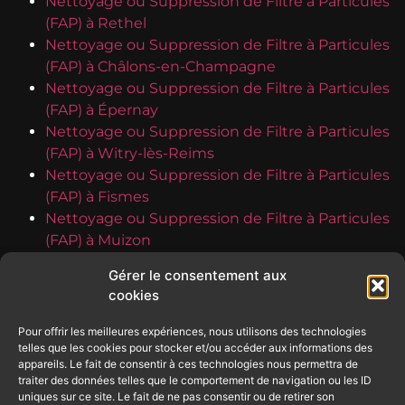
Nettoyage ou Suppression de Filtre à Particules
(FAP) à Rethel
Nettoyage ou Suppression de Filtre à Particules
(FAP) à Châlons-en-Champagne
Nettoyage ou Suppression de Filtre à Particules
(FAP) à Épernay
Nettoyage ou Suppression de Filtre à Particules
(FAP) à Witry-lès-Reims
Nettoyage ou Suppression de Filtre à Particules
(FAP) à Fismes
Nettoyage ou Suppression de Filtre à Particules
(FAP) à Muizon
Nettoyage ou Suppression de Filtre à Particules
Gérer le consentement aux
(FAP) à Vouziers
cookies
Nettoyage ou Suppression de Filtre à Particules
(FAP) à Dormans
Pour offrir les meilleures expériences, nous utilisons des technologies
Nettoyage ou Suppression de Filtre à Particules
telles que les cookies pour stocker et/ou accéder aux informations des
appareils. Le fait de consentir à ces technologies nous permettra de
(FAP) à Bezannes
traiter des données telles que le comportement de navigation ou les ID
Nettoyage ou Suppression de Filtre à Particules
uniques sur ce site. Le fait de ne pas consentir ou de retirer son