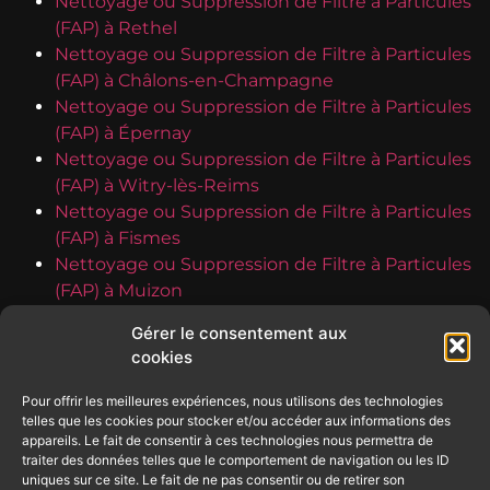
Nettoyage ou Suppression de Filtre à Particules
(FAP) à Rethel
Nettoyage ou Suppression de Filtre à Particules
(FAP) à Châlons-en-Champagne
Nettoyage ou Suppression de Filtre à Particules
(FAP) à Épernay
Nettoyage ou Suppression de Filtre à Particules
(FAP) à Witry-lès-Reims
Nettoyage ou Suppression de Filtre à Particules
(FAP) à Fismes
Nettoyage ou Suppression de Filtre à Particules
(FAP) à Muizon
Nettoyage ou Suppression de Filtre à Particules
Gérer le consentement aux
(FAP) à Vouziers
cookies
Nettoyage ou Suppression de Filtre à Particules
(FAP) à Dormans
Pour offrir les meilleures expériences, nous utilisons des technologies
Nettoyage ou Suppression de Filtre à Particules
telles que les cookies pour stocker et/ou accéder aux informations des
appareils. Le fait de consentir à ces technologies nous permettra de
(FAP) à Bezannes
traiter des données telles que le comportement de navigation ou les ID
Nettoyage ou Suppression de Filtre à Particules
uniques sur ce site. Le fait de ne pas consentir ou de retirer son