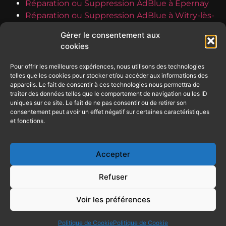
Réparation ou Suppression AdBlue à Épernay
Réparation ou Suppression AdBlue à Witry-lès-
Reims
Gérer le consentement aux
Réparation ou Suppression AdBlue à Fismes
cookies
Réparation ou Suppression AdBlue à Muizon
Réparation ou Suppression AdBlue à Vouziers
Pour offrir les meilleures expériences, nous utilisons des technologies
Réparation ou Suppression AdBlue à Dormans
telles que les cookies pour stocker et/ou accéder aux informations des
appareils. Le fait de consentir à ces technologies nous permettra de
Réparation ou Suppression AdBlue à Bezannes
traiter des données telles que le comportement de navigation ou les ID
Réparation ou Suppression AdBlue à
uniques sur ce site. Le fait de ne pas consentir ou de retirer son
Champfleury
consentement peut avoir un effet négatif sur certaines caractéristiques
et fonctions.
Accepter
Refuser
Politique de confidentialité
Voir les préférences
Politique de Cookie
Mentions légales
Politique de Cookie
Politique de Cookie